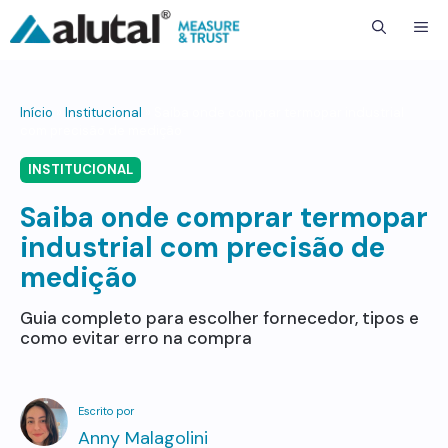
ME
Início
»
Institucional
»
Saiba onde comprar termopar industrial
com precisão de medição
INSTITUCIONAL
Saiba onde comprar termopar
industrial com precisão de
medição
Guia completo para escolher fornecedor, tipos e
como evitar erro na compra
Anny Malagolini