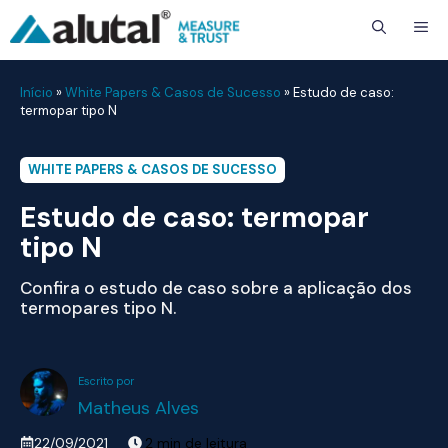
ME
Início
»
White Papers & Casos de Sucesso
»
Estudo de caso:
termopar tipo N
WHITE PAPERS & CASOS DE SUCESSO
Estudo de caso: termopar
tipo N
Confira o estudo de caso sobre a aplicação dos
termopares tipo N.
Matheus Alves
22/09/2021