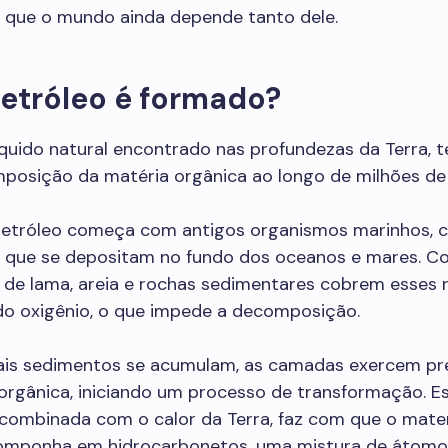
 que o mundo ainda depende tanto dele.
etróleo é formado?
íquido natural encontrado nas profundezas da Terra, 
posição da matéria orgânica ao longo de milhões de
etróleo começa com antigos organismos marinhos,
s, que se depositam no fundo dos oceanos e mares. C
de lama, areia e rochas sedimentares cobrem esses r
o oxigênio, o que impede a decomposição.
is sedimentos se acumulam, as camadas exercem pr
orgânica, iniciando um processo de transformação. E
combinada com o calor da Terra, faz com que o mater
omponha em hidrocarbonetos, uma mistura de átomo