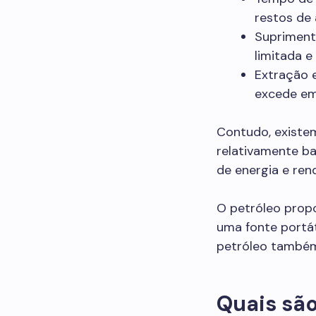
restos de
Suprimento
limitada e
Extração 
excede em
Contudo, existem
relativamente bar
de energia e ren
O petróleo propo
uma fonte portát
petróleo também
Quais são