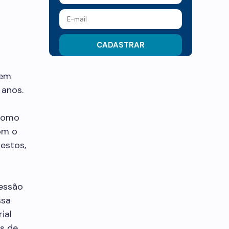
tem
 anos.
 como
om o
estos,
essão
ssa
ial
s de