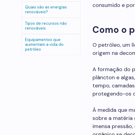
consumido e por
Quais são as energias
renováveis?
Tipos de recursos não
Como o p
renováveis
Equipamentos que
O petróleo, um l
aumentam a vida do
petróleo
origem na decom
A formação do p
plâncton e alga
tempo, camadas 
protegendo-os d
À medida que ma
sobre a matéria 
imensa pressão, 
orgânico se dec