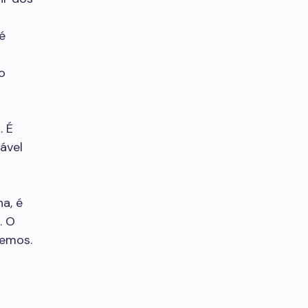
é
o
. É
ável
a, é
. O
demos.