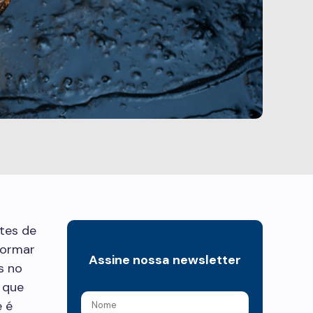
tes de
formar
Assine nossa newsletter
s no
 que
 é