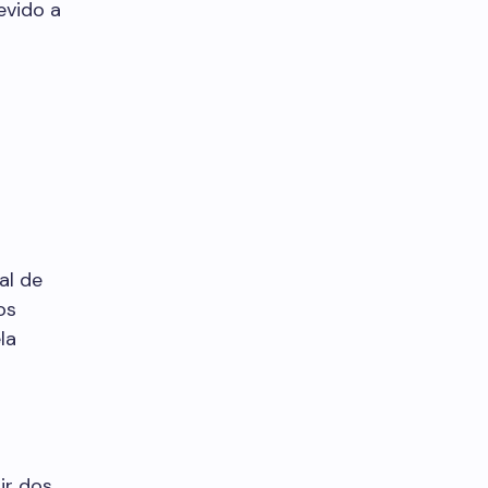
evido a
al de
os
la
ir dos