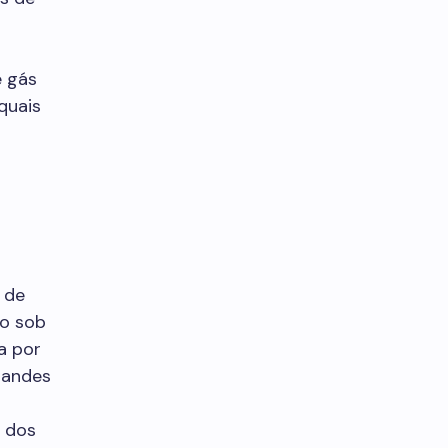
e gás
quais
 de
io sob
a por
randes
s dos