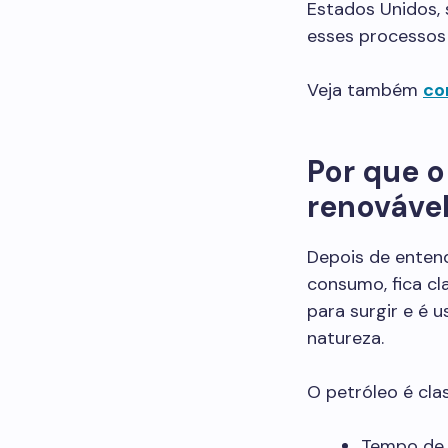
Estados Unidos, 
esses processos
Veja também
co
Por que o
renováve
Depois de entend
consumo, fica cla
para surgir e é 
natureza.
O petróleo é cla
Tempo de 