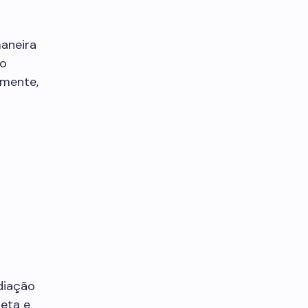
aneira
po
amente,
diação
neta e