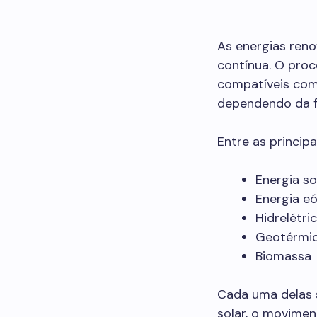
As energias ren
contínua. O pro
compatíveis com
dependendo da f
Entre as principa
Energia so
Energia eó
Hidrelétri
Geotérmi
Biomassa
Cada uma delas s
solar, o movimen