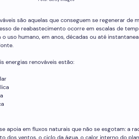
ováveis são aquelas que conseguem se regenerar de m
cesso de reabastecimento ocorre em escalas de tem
 o uso humano, em anos, décadas ou até instantane
onte.
is energias renováveis estão:
lar
lica
ca
ca
e apoia em fluxos naturais que não se esgotam: a ra
to dos ventos, o ciclo da água, o calor interno do pla