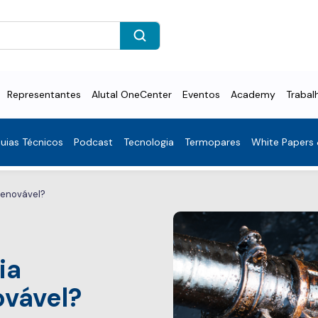
Representantes
Alutal OneCenter
Eventos
Academy
Trabal
uias Técnicos
Podcast
Tecnologia
Termopares
White Papers
renovável?
ia
ovável?