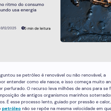
no ritmo do consumo
undo usa energia
3/12/2025
rguntou se petróleo é renovável ou não renovável, a
por entender como ele nasce, e isso começa muito an
r perfurado. O recurso leva milhões de anos para se 
omposição de antigos organismos marinhos soterrado
s. É esse processo lento, guiado por pressão e calor,
o
petróleo
não se repõe na mesma velocidade em que