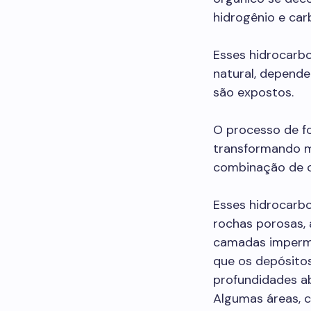
hidrogênio e car
Esses hidrocarb
natural, depende
são expostos.
O processo de f
transformando m
combinação de c
Esses hidrocarb
rochas porosas,
camadas impermeá
que os depósito
profundidades ab
Algumas áreas, c