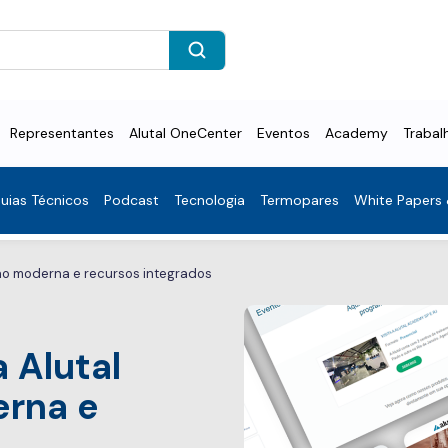
Representantes
Alutal OneCenter
Eventos
Academy
Trabal
uias Técnicos
Podcast
Tecnologia
Termopares
White Papers
ção moderna e recursos integrados
a Alutal
rna e