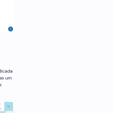
dicada
nas um
e