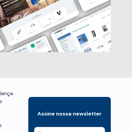
 lança
e
Assine nossa newsletter
s