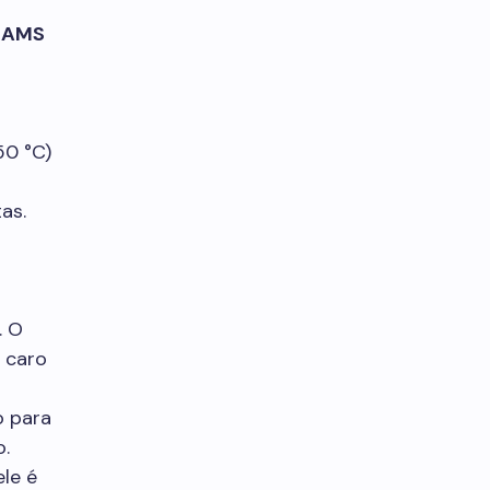
s
AMS
50 °C)
as.
. O
 caro
o para
o.
le é