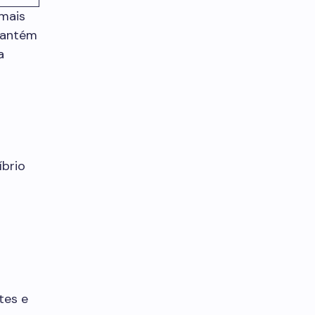
 mais
 mantém
a
íbrio
tes e