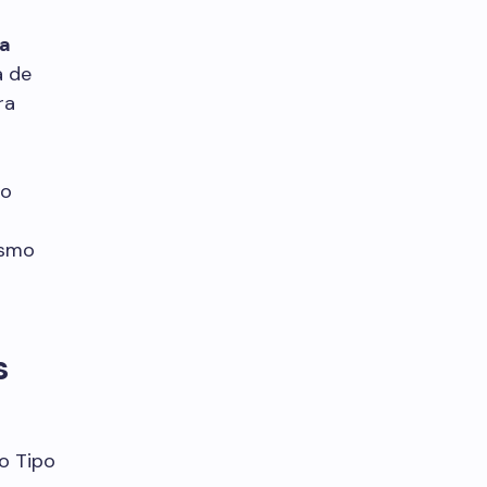
 a
a de
ra
to
esmo
s
o Tipo