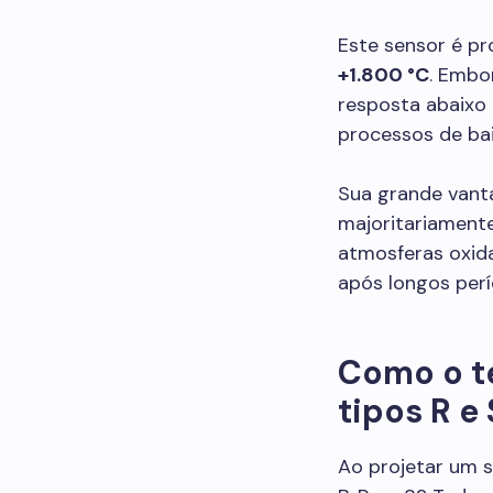
Este sensor é pr
+1.800 °C
. Embo
resposta abaixo 
processos de ba
Sua grande vant
majoritariamente
atmosferas oxid
após longos perí
Como o t
tipos R e 
Ao projetar um s