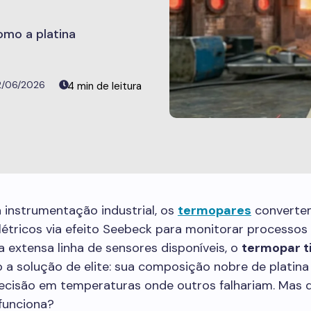
omo a platina
2/06/2026
a instrumentação industrial, os
termopares
converte
elétricos via efeito Seebeck para monitorar processos
a extensa linha de sensores disponíveis, o
termopar t
a solução de elite: sua composição nobre de platina
recisão em temperaturas onde outros falhariam. Mas
funciona?