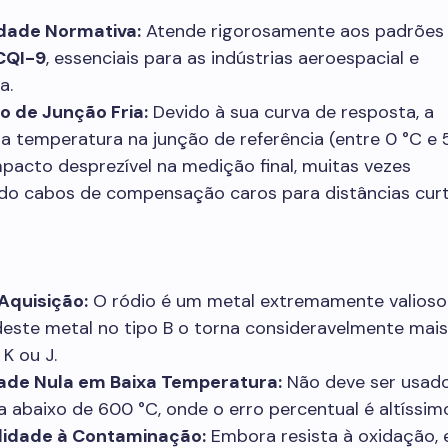
dade Normativa:
Atende rigorosamente aos padrõe
CQI-9
, essenciais para as indústrias aeroespacial e
a.
o de Junção Fria:
Devido à sua curva de resposta, a
a temperatura na junção de referência (entre 0 °C e 
pacto desprezível na medição final, muitas vezes
do cabos de compensação caros para distâncias curt
Aquisição:
O ródio é um metal extremamente valioso
deste metal no tipo B o torna consideravelmente mais
 K ou J.
dade Nula em Baixa Temperatura:
Não deve ser usad
 abaixo de 600 °C, onde o erro percentual é altíssim
lidade à Contaminação:
Embora resista à oxidação, e