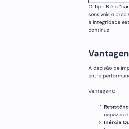
O Tipo B é o “ca
sensíveis e prec
a integridade es
contínua.
Vantagen
A decisão de imp
entre performanc
Vantagens:
Resistênc
capazes d
Inércia Q