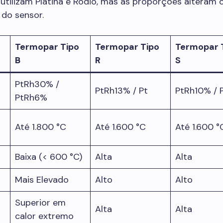
 utilizam Platina e Ródio, mas as proporções alteram 
do sensor.
Termopar Tipo
Termopar Tipo
Termopar 
B
R
S
PtRh30% /
PtRh13% / Pt
PtRh10% / 
PtRh6%
Até 1.800 °C
Até 1.600 °C
Até 1.600 °
Baixa (< 600 °C)
Alta
Alta
Mais Elevado
Alto
Alto
Superior em
Alta
Alta
calor extremo