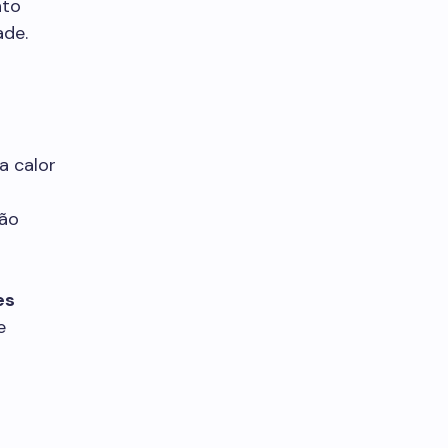
nto
ade.
a calor
não
es
e