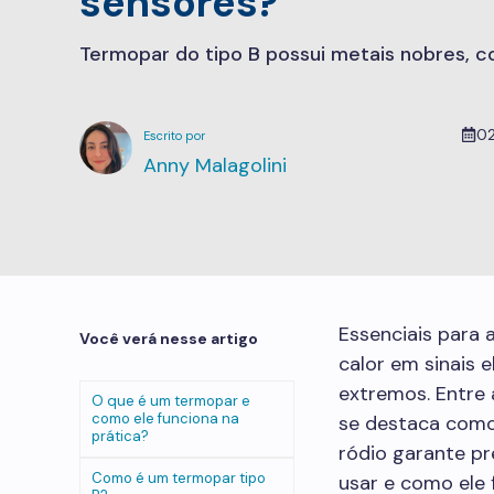
sensores?
Termopar do tipo B possui metais nobres, c
0
Anny Malagolini
Essenciais para 
Você verá nesse artigo
calor em sinais 
extremos. Entre 
O que é um termopar e
como ele funciona na
se destaca como 
prática?
ródio garante p
Como é um termopar tipo
usar e como ele 