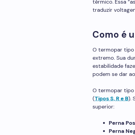
térmico. Essa “a
traduzir voltage
Como é u
O termopar tipo 
extremo. Sua du
estabilidade faz
podem se dar ao 
O termopar tipo
(
Tipos S, R e B
).
superior:
Perna Posi
Perna Neg