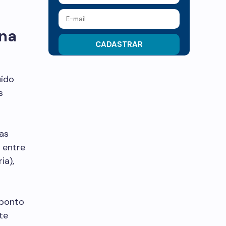
ona
uído
s
as
 entre
ia),
 ponto
te