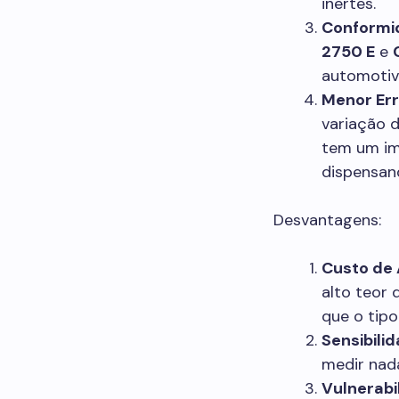
inertes.
Conformi
2750 E
e
automotiv
Menor Err
variação d
tem um im
dispensan
Desvantagens:
Custo de 
alto teor 
que o tipo
Sensibili
medir nada
Vulnerabi