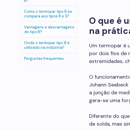
B?
Como o termopar tipo B se
compara aos tipos R e S?
O que é 
Vantagens e desvantagens
na prátic
do tipo B?
Onde o termopar tipo B é
Um termopar é u
utilizado na indústria?
por dois fios de
Perguntas frequentes
extremidades, 
O funcionamento
Johann Seebeck 
a junção de medi
gera-se uma forç
Diferente do qu
de solda, mas s