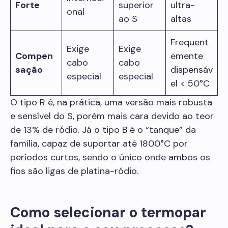
Forte
superior
ultra-
onal
ao S
altas
Frequent
Exige
Exige
Compen
emente
cabo
cabo
sação
dispensáv
especial
especial
el < 50°C
O tipo R é, na prática, uma versão mais robusta
e sensível do S, porém mais cara devido ao teor
de 13% de ródio. Já o tipo B é o “tanque” da
família, capaz de suportar até 1800°C por
períodos curtos, sendo o único onde ambos os
fios são ligas de platina-ródio.
Como selecionar o termopar