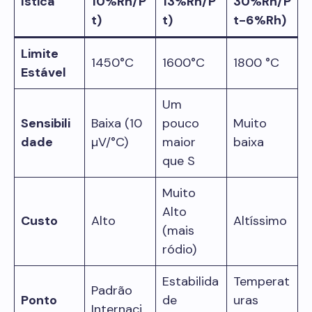
ística
10%Rh/P
13%Rh/P
30%Rh/P
t)
t)
t-6%Rh)
Limite
1450°C
1600°C
1800 °C
Estável
Um
Sensibili
Baixa (10
pouco
Muito
dade
µV/°C)
maior
baixa
que S
Muito
Alto
Custo
Alto
Altíssimo
(mais
ródio)
Estabilida
Temperat
Padrão
Ponto
de
uras
Internaci