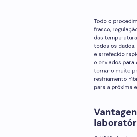
Todo o procedim
frasco, regulaç
das temperaturas
todos os dados.
e arrefecido rap
e enviados para 
torna-o muito pr
resfriamento híb
para a próxima 
Vantagens
laboratór