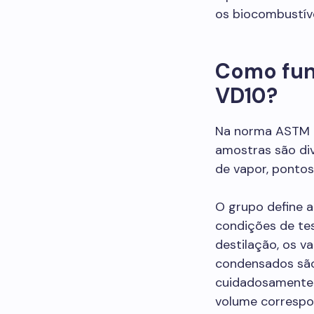
os biocombustív
Como fun
VD10?
Na norma ASTM D
amostras são div
de vapor, pontos i
O grupo define 
condições de tes
destilação, os v
condensados são 
cuidadosamente 
volume correspo