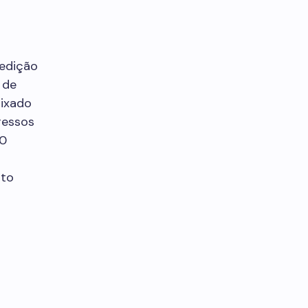
medição
 de
aixado
ressos
10
nto