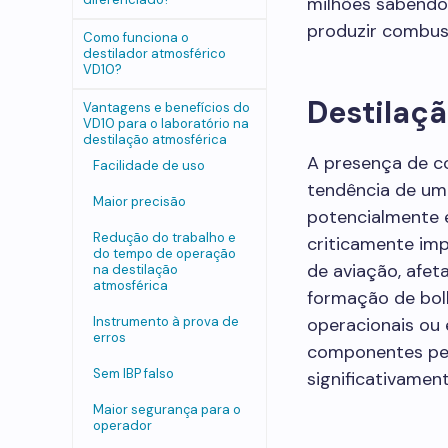
milhões sabendo
produzir combus
Como funciona o
destilador atmosférico
VD10?
Destilaç
Vantagens e benefícios do
VD10 para o laboratório na
destilação atmosférica
A presença de co
Facilidade de uso
tendência de um
Maior precisão
potencialmente e
Redução do trabalho e
criticamente im
do tempo de operação
de aviação, afet
na destilação
atmosférica
formação de bol
Instrumento à prova de
operacionais ou
erros
componentes pes
Sem IBP falso
significativame
Maior segurança para o
operador