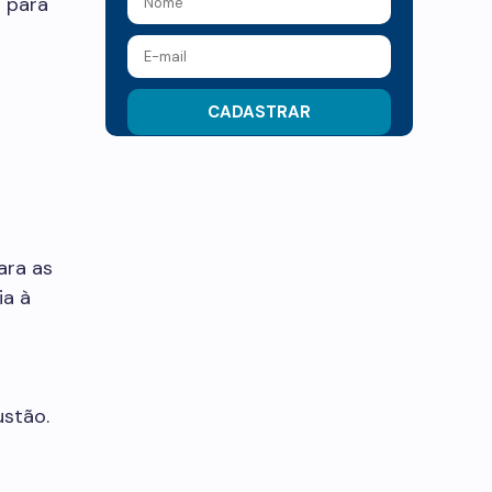
 para
ara as
ia à
ustão.