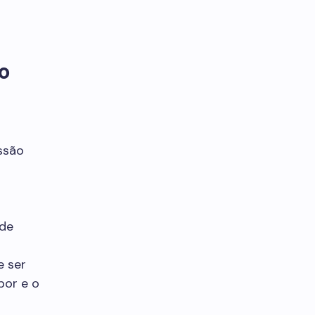
o
ssão
 de
e ser
por e o