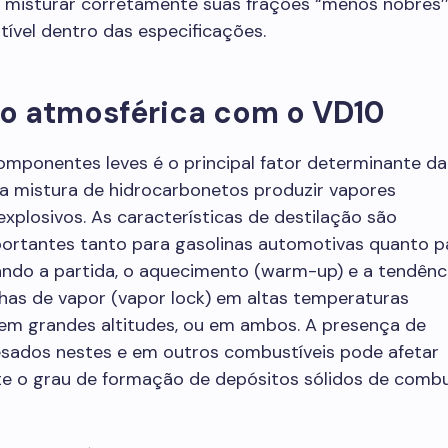
 misturar corretamente suas frações “menos nobres’’
tível dentro das especificações.
ão atmosférica com o VD10
mponentes leves é o principal fator determinante da
a mistura de hidrocarbonetos produzir vapores
xplosivos. As características de destilação são
portantes tanto para gasolinas automotivas quanto p
ando a partida, o aquecimento (warm-up) e a tendênc
has de vapor (vapor lock) em altas temperaturas
 em grandes altitudes, ou em ambos. A presença de
ados nestes e em outros combustíveis pode afetar
nte o grau de formação de depósitos sólidos de comb