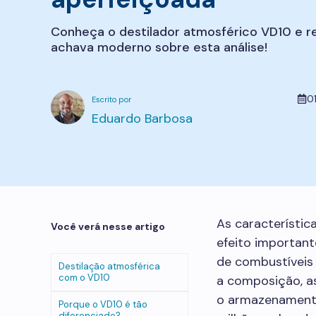
Conheça o destilador atmosférico VD10 e r
achava moderno sobre esta análise!
0
Eduardo Barbosa
As característi
Você verá nesse artigo
efeito importan
de combustíveis 
Destilação atmosférica
com o VD10
a composição, a
o armazenamento
Porque o VD10 é tão
diferenciado?