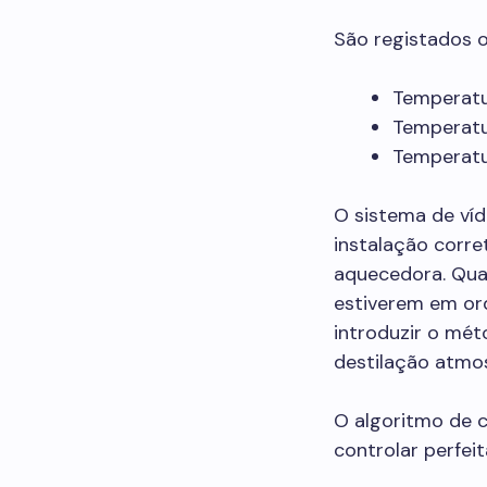
São registados o
Temperatu
Temperatu
Temperatu
O sistema de víd
instalação corre
aquecedora. Quan
estiverem em ord
introduzir o mét
destilação atmos
O algoritmo de c
controlar perfei