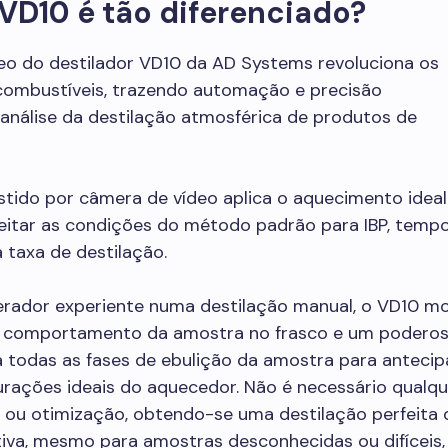
VD10 é tão diferenciado?
deo do destilador VD10 da AD Systems revoluciona os
 combustíveis, trazendo automação e precisão
análise da destilação atmosférica de produtos de
stido por câmera de vídeo aplica o aquecimento idea
peitar as condições do método padrão para IBP, temp
 taxa de destilação.
rador experiente numa destilação manual, o VD10 mo
 comportamento da amostra no frasco e um podero
a todas as fases de ebulição da amostra para antecip
urações ideais do aquecedor. Não é necessário qualqu
ou otimização, obtendo-se uma destilação perfeita
tiva, mesmo para amostras desconhecidas ou difíceis