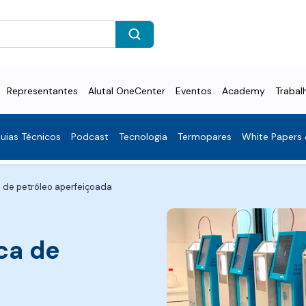
Representantes
Alutal OneCenter
Eventos
Academy
Trabal
uias Técnicos
Podcast
Tecnologia
Termopares
White Papers
 de petróleo aperfeiçoada
ca de