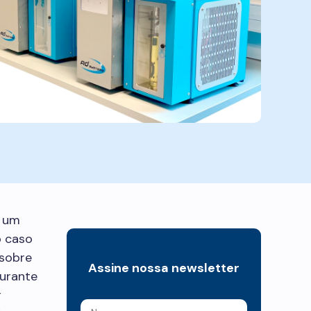
m um
o caso
 sobre
Assine nossa newsletter
urante
r