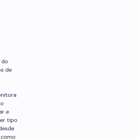
l do
os de
nitora
so
ar e
er tipo
 desde
, como